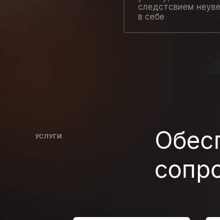
следстсвием неув
в себе
Обес
УСЛУГИ
сопр