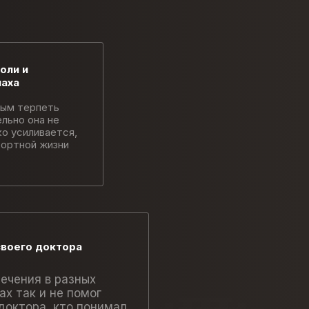
оли и
паха
ым терпеть
льно она не
ко усиливается,
ортной жизни
своего доктора
ечения в разных
ах так и не помог
доктора, кто понимал