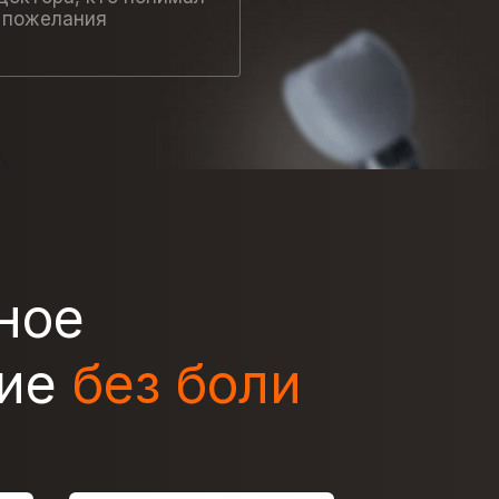
 пожелания
ное
ние
без боли