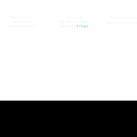
Проценты по
Гарантия
рассрочке
на полный план
берем на себя
лечения
3 года
Рассчитать стоимость на консультации