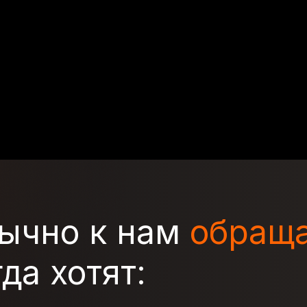
ычно к нам
обраща
гда хотят: