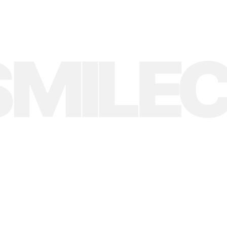
инике
Врачи
Истории пациентов
Отзывы
инике
Врачи
Истории пациентов
Отзывы
Инновационная клини
тетической стоматол
имплантации в Обнин