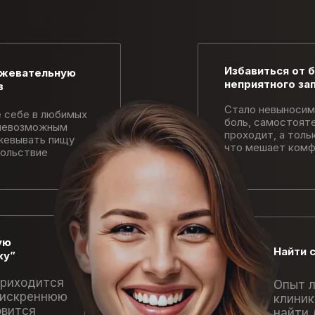
Избавиться от б
 жевательную
неприятного за
в
Стало невыносим
 себе в любимых
боль, самостояте
 невозможным
проходит, а толь
жевывать пищу
что мешает комф
вольствие
ую
Найти 
ку”
приходится
Опыт л
 искреннюю
клиник
овится
найти 